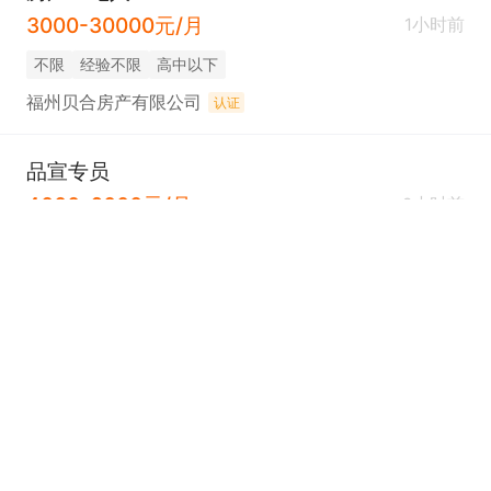
3000-30000元/月
1小时前
不限
经验不限
高中以下
福州贝合房产有限公司
认证
品宣专员
4000-6000元/月
2小时前
松山镇
1年
大专
罗源湾滨海旅游文化开发有限公司
认证
市场传讯经理/高级美工
6000-8000元/月
2小时前
松山镇
3年
大专
罗源湾世纪金源大饭店有限责任公司
认证