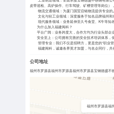
        工业制造领域：全面承接宝钢德盛不锈钢有限公司（宝武集团成员）及福蓉源新材料高端制造的核心生产线业务（包括
皮带巡检、高炉操作、行车驾驶、矿槽管理等岗位），
        物流交通领域：为厦门国贸启铭物流提供专业的人才支撑与物流运营服务，助力现代化物流体系建设。

        文化与轻工业领域：深度服务于知名品牌福州和声钢琴有限公司，支持高素质技术工种的选拔与培养。

        现代服务领域：业务延伸至久号食堂、K牛等知名餐饮连锁品牌，负责其门店人力资源优化与管理。

       为什么加入福建闽科？

       平台广阔：业务跨度大，合作方均为行业头部企业，职业选择空间大，岗位稳定性强。

       安全至上：公司拥有完善的安全技术培训体系，保障每一位员工在规范、安全的环境下工作。

        管理专业：我们不仅是招聘方，更是您的“职业管家”，提供从入职培训到后期管理的全方位保障。

        福建闽科，诚邀各界英才加盟，与名企同行
公司地址
福州市罗源县福州市罗源县福州市罗源县宝钢德盛不
福州市罗源县福