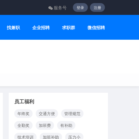
服务号
登录
注册
找兼职
企业招聘
求职群
微信招聘
员工福利
年终奖
交通方便
管理规范
全勤奖
加班费
有补助
技术培训
加班补助
压力小