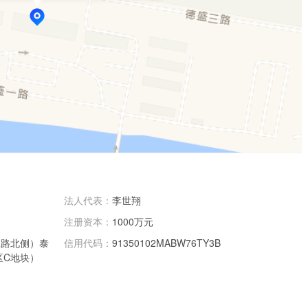
法人代表：
李世翔
注册资本：
1000万元
工路北侧）泰
信用代码：
91350102MABW76TY3B
区C地块）