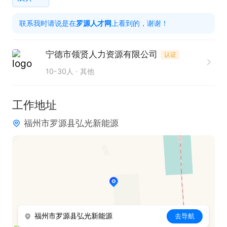
高效衔接。

联系我时请说是在
罗源人才网
上看到的，谢谢！
3. 完成相关手工活任务，保证工作质量与效率。

任职要求：

宁德市领贤人力资源有限公司
认证
1. 具备良好的责任心与专注力，能够稳定执行接料及
10-30人
其他
上下料工作。

2. 拥有一定的手工操作技能，可熟练完成指定手工任
工作地址
务。
福州市罗源县弘光新能源
福州市罗源县弘光新能源
去导航