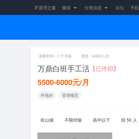
罗源湾之窗
频道
分类信息
论坛
手机
刷新时间：1 个月前
浏览：4482人次
万鼎白班手工活
【已停招】
5500-6000元/月
环境好
管理规范
松山镇
不限经验
高中以下
招 50 人