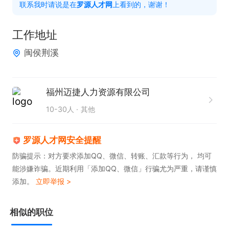
联系我时请说是在
罗源人才网
上看到的，谢谢！
2. 拥有较强的学习能力，可快速掌握生产操作技能。

3. 工作态度积极主动。

工作地址
闽侯荆溪
福利待遇：

1. 提供餐补，以补贴形式发放至工资卡，涵盖中餐、
晚餐及宵夜。

福州迈捷人力资源有限公司
2. 生活区配备篮球场、羽毛球场等休闲设施。

10-30人
其他
3. 提供宿舍，每间住4人，配备空调、热水器；夫妻
可申请夫妻房（不含空调）。

罗源人才网安全提醒
4. 公司为员工办理五险。

防骗提示：对方要求添加QQ、微信、转账、汇款等行为， 均可
能涉嫌诈骗。近期利用「添加QQ、微信」行骗尤为严重，请谨慎
5. 工作满一年可享受年休假。

添加。
立即举报 >
6. 工作满一个月起计算工龄，满规定时限可报销路费
（火车票、动车、高铁二等票等）。
相似的职位