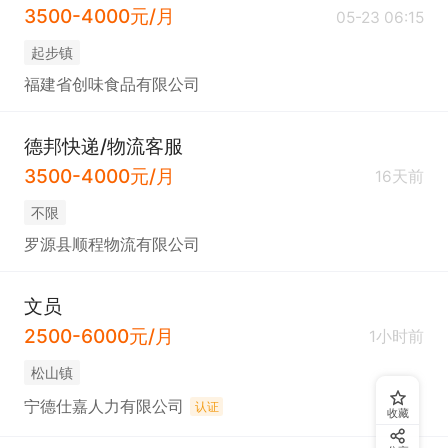
节奏；  

3500-4000元/月
05-23 06:15
5. 有团队合作意识，能够积极配合部门完成各项工
起步镇
作。
福建省创味食品有限公司
德邦快递/物流客服
3500-4000元/月
16天前
不限
罗源县顺程物流有限公司
文员
2500-6000元/月
1小时前
松山镇
宁德仕嘉人力有限公司
认证
收藏