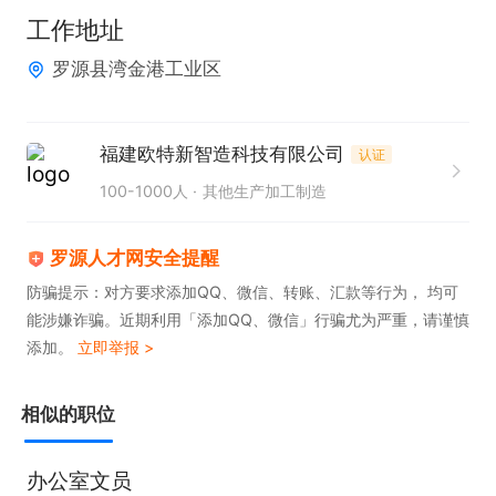
6.负责生产部门的办公用品、劳保用品的申购与发
工作地址
放；

罗源县湾金港工业区
7.完成上级交办的其他生产文员相关任务。

8.有班车，有五险，入职体检有报销，夜班有夜宵，
四人间新厂新宿舍，免费wifi ，空调热水器齐全，水
福建欧特新智造科技有限公司
认证
费全免，电费平摊，内部食堂，就餐半补，一日三
100-1000人
其他生产加工制造
餐，四菜一汤，工作压力小，操作简单易上手。

罗源人才网安全提醒
任职要求：  

防骗提示：对方要求添加QQ、微信、转账、汇款等行为， 均可
能涉嫌诈骗。近期利用「添加QQ、微信」行骗尤为严重，请谨慎
1. 具备良好的沟通能力，能够有效对接生产各环节；  

添加。
立即举报 >
2. 熟练使用办公软件，具备基础的数据处理和文档整
理能力；  

相似的职位
3. 工作细致认真，有较强的责任心和执行力；  

4. 具备一定的协调能力和抗压能力，能适应生产环境
办公室文员