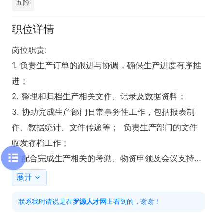
五险
职位详情
岗位职责:  

1. 负责生产订单的跟进与协调，确保生产进度有序推
进；  

2. 整理和归档生产相关文件、记录及数据资料；  

3. 协助完成生产部门日常事务性工作，包括报表制
作、数据统计、文件传递等；  负责生产部门的文件
收发存档工作；

4. 配合完成生产相关的考勤、物资申领及会议支持等
工作；  

展开
5.每日收集、核对并录入生产日报（如产量、工时、

联系我时请说是在
罗源人才网
上看到的，谢谢！
投入产出等数据）
