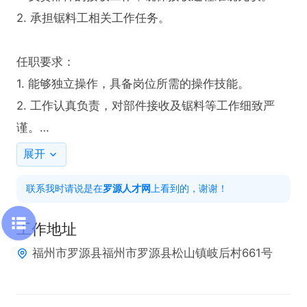
2. 承担锯料工相关工作任务。

任职要求：

1. 能够独立操作，具备岗位所需的操作技能。

2. 工作认真负责，对部件接收及锯料等工作细致严
谨。

3. 有良好的职业素养，能保证工作质量与效率。

展开
4. 能够适应岗位工作强度与要求。

联系我时请说是在
罗源人才网
上看到的，谢谢！
5. 有相关工作经验者优先考虑，可更快适应工作流
程。
工作地址
福州市罗源县福州市罗源县松山镇岐后村661号