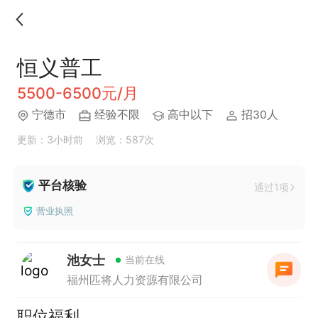
恒义普工
5500-6500元/月
宁德市
经验不限
高中以下
招30人
更新：3小时前
浏览：587次
平台核验
通过1项
营业执照
池女士
当前在线
福州匹将人力资源有限公司
职位福利