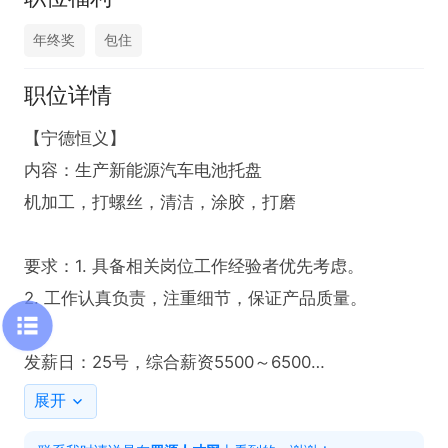
年终奖
包住
职位详情
【宁德恒义】

内容：生产新能源汽车电池托盘‎

机加工，打螺丝，清洁，涂胶，打磨

要求：1. 具备相关岗位工作经验者优先考虑。

2. 工作认真负责，注重细节，保证产品质量。

发薪日：25号，综合薪资5500～6500

免费4～6人间电梯公寓（空调、热水、洗衣机）

展开
公司免费提供一日2餐标准伙食