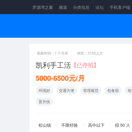
罗源湾之窗
频道
分类信息
论坛
手机客户端
刷新时间：1 个月前
浏览：3155人次
凯利手工活
【已停招】
5000-6500元/月
环境好
交通方便
管理规范
包食宿
有
晋升快
松山镇
不限经验
高中以下
招 50 人