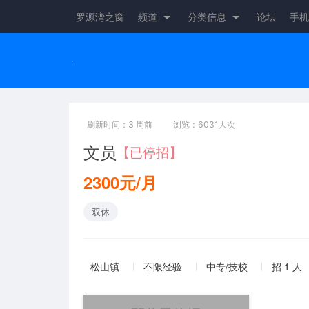
罗源湾之窗
频道
分类信息
论坛
手机
刷新时间：3 周前
浏览：6031人次
文员
【已停招】
2300元/月
双休
松山镇
不限经验
中专/技校
招 1 人