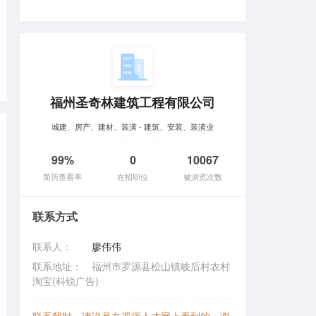
福州圣奇林建筑工程有限公司
城建、房产、建材、装潢 - 建筑、安装、装潢业
99%
0
10067
简历查看率
在招职位
被浏览次数
联系方式
联系人：
廖伟伟
联系地址：
福州市罗源县松山镇岐后村农村
淘宝(科锐广告)