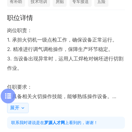
有补助
技术培训
房贴
专车接送
五险
职位详情
岗位职责：

1. 承担火切机一级点检工作，确保设备正常运行。

2. 精准进行调气调枪操作，保障生产环节稳定。

3. 当设备出现异常时，运用人工焊枪对钢坯进行切割
作业。

任职要求：

1. 具备相关火切操作技能，能够熟练操作设备。

2. 持有相关岗位操作证书者优先考虑。

展开
3. 工作认真负责，具备良好的责任心与执行力。

联系我时请说是在
罗源人才网
上看到的，谢谢！
4. 拥有团队协作精神，能与同事默契配合。
