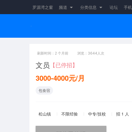
罗源湾之窗
频道
分类信息
论坛
手机
刷新时间：2 个月前
浏览：3644人次
文员
【已停招】
3000-4000元/月
包食宿
松山镇
不限经验
中专/技校
招 1 人