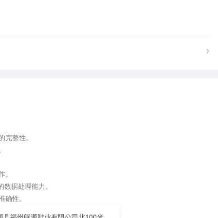
的完整性。



。

强的数据处理能力。

准确性。

务，按时完成工作。
源县福州闽源鞋业有限公司北100米